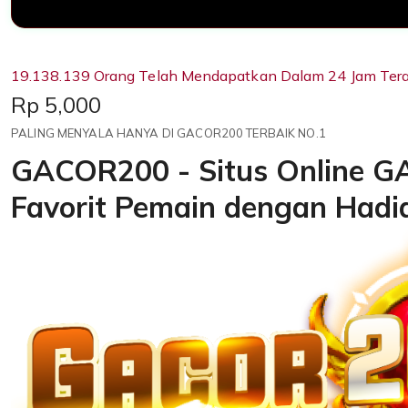
19.138.139 Orang Telah Mendapatkan Dalam 24 Jam Tera
Price:
Rp 5,000
PALING MENYALA HANYA DI GACOR200 TERBAIK NO.1
GACOR200 - Situs Online 
Favorit Pemain dengan Hadi