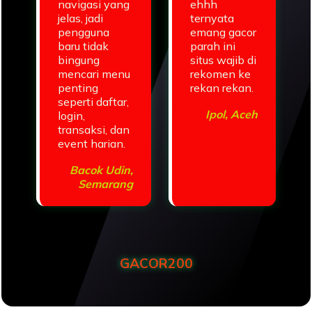
navigasi yang
ehhh
jelas, jadi
ternyata
pengguna
emang gacor
baru tidak
parah ini
bingung
situs wajib di
mencari menu
rekomen ke
penting
rekan rekan.
seperti daftar,
Ipol, Aceh
login,
transaksi, dan
event harian.
Bacok Udin,
Semarang
GACOR200